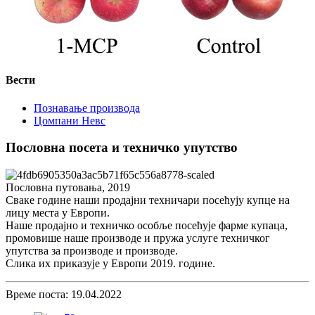
Вести
Познавање производа
Цомпани Невс
Пословна посета и техничко упутство
Пословна путовања, 2019
Сваке године наши продајни техничари посећују купце на
лицу места у Европи.
Наше продајно и техничко особље посећује фарме купаца,
промовише наше производе и пружа услуге техничког
упутства за производе и производе.
Слика их приказује у Европи 2019. године.
Време поста: 19.04.2022