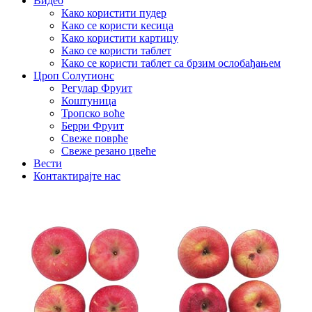
Видео
Како користити пудер
Како се користи кесица
Како користити картицу
Како се користи таблет
Како се користи таблет са брзим ослобађањем
Цроп Солутионс
Регулар Фруит
Коштуница
Тропско воће
Берри Фруит
Свеже поврће
Свеже резано цвеће
Вести
Контактирајте нас