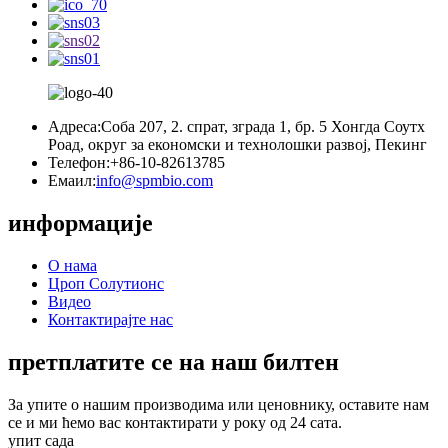
Адреса:
Соба 207, 2. спрат, зграда 1, бр. 5 Хонгда Соутх
Роад, округ за економски и технолошки развој, Пекинг
Телефон:
+86-10-82613785
Емаил:
info@spmbio.com
информације
О нама
Цроп Солутионс
Видео
Контактирајте нас
претплатите се на наш билтен
За упите о нашим производима или ценовнику, оставите нам
се и ми ћемо вас контактирати у року од 24 сата.
упит сада