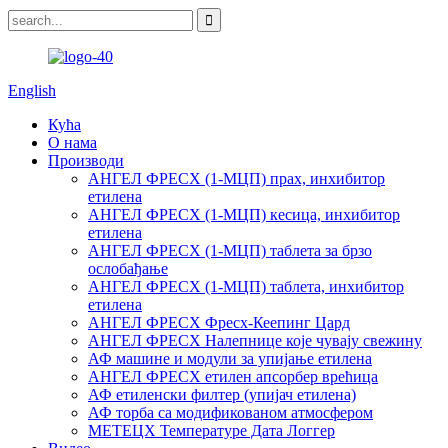
English
Кућа
О нама
Производи
АНГЕЛ ФРЕСХ (1-МЦП) прах, инхибитор
етилена
АНГЕЛ ФРЕСХ (1-МЦП) кесица, инхибитор
етилена
АНГЕЛ ФРЕСХ (1-МЦП) таблета за брзо
ослобађање
АНГЕЛ ФРЕСХ (1-МЦП) таблета, инхибитор
етилена
АНГЕЛ ФРЕСХ Фресх-Кеепинг Цард
АНГЕЛ ФРЕСХ Налепнице које чувају свежину
АФ машине и модули за упијање етилена
АНГЕЛ ФРЕСХ етилен апсорбер врећица
АФ етиленски филтер (упијач етилена)
АФ торба са модификованом атмосфером
МЕТЕЦХ Температуре Дата Логгер