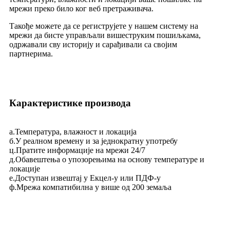
мрежи преко било ког веб претраживача.
Такође можете да се региструјете у нашем систему на
мрежи да бисте управљали вишеструким пошиљкама,
одржавали сву историју и сарађивали са својим
партнерима.
Карактеристике производа
а.Температура, влажност и локација
б.У реалном времену и за једнократну употребу
ц.Пратите информације на мрежи 24/7
д.Обавештења о упозорењима на основу температуре и
локације
е.Доступан извештај у Екцел-у или ПДФ-у
ф.Мрежа компатибилна у више од 200 земаља