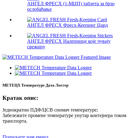
АНГЕЛ ФРЕСХ (1-МЦП) таблета за брзо
ослобађање
АНГЕЛ ФРЕСХ Фресх-Кеепинг Цард
АНГЕЛ ФРЕСХ Налепнице које чувају
свежину
МЕТЕЦХ Температуре Дата Логгер
Кратак опис:
Једнократни ПДФ/ЦСВ снимач температуре;
Забележите промене температуре унутар контејнера током
транспорта.
Пошаљите нам емаил