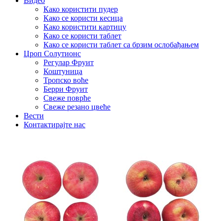
Видео
Како користити пудер
Како се користи кесица
Како користити картицу
Како се користи таблет
Како се користи таблет са брзим ослобађањем
Цроп Солутионс
Регулар Фруит
Коштуница
Тропско воће
Берри Фруит
Свеже поврће
Свеже резано цвеће
Вести
Контактирајте нас