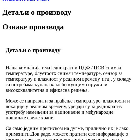
Детаљи о производу
Ознаке производа
Детаљи о производу
Наша компанија има једнократни ПДФ / ЦСВ снимач
температуре, блуетоотх снимач температуре, сензор за
температуру и влажност у реалном времену, итд., у складу
са потребама купаца како би купцима пружили
висококвалитетна и ефикасна решења.
Може се направити за праћење температуре, влажности и
локације у реалном времену, уређаји су за једнократну
употребу намењени за националне и међународне
пошиљке свеже хране.
Са само једним притиском на дугме, прилично их је лако
применити.Док раде, можете пратити све информације о
температури, влажности и локацији ваше пошиљке на