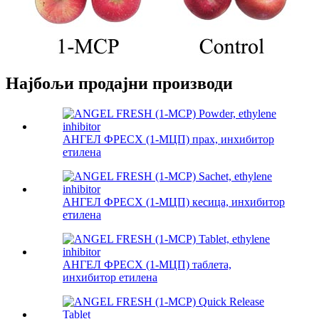
Најбољи продајни производи
АНГЕЛ ФРЕСХ (1-МЦП) прах, инхибитор
етилена
АНГЕЛ ФРЕСХ (1-МЦП) кесица, инхибитор
етилена
АНГЕЛ ФРЕСХ (1-МЦП) таблета,
инхибитор етилена