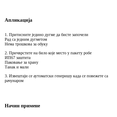
Апликација
1. Притисните једино дугме да бисте започели
Рад са једним дугметом
Нема трошкова за обуку
2. Причврстите на било које место у пакету робе
ИП67 заштита
Паковање за храну
Танак и мали
3. Извештаји се аутоматски генеришу када се повежете са
рачунаром
Начин примене