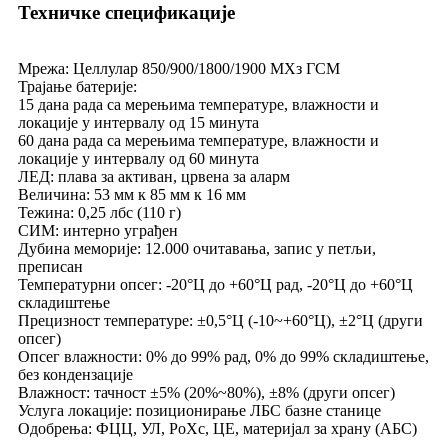
Техничке спецификације
Мрежа: Целлулар 850/900/1800/1900 МХз ГСМ
Трајање батерије:
15 дана рада са мерењима температуре, влажности и
локације у интервалу од 15 минута
60 дана рада са мерењима температуре, влажности и
локације у интервалу од 60 минута
ЛЕД: плава за активан, црвена за аларм
Величина: 53 мм к 85 мм к 16 мм
Тежина: 0,25 лбс (110 г)
СИМ: интерно уграђен
Дубина меморије: 12.000 очитавања, запис у петљи,
преписан
Температурни опсег: -20°Ц до +60°Ц рад, -20°Ц до +60°Ц
складиштење
Прецизност температуре: ±0,5°Ц (-10~+60°Ц), ±2°Ц (други
опсег)
Опсег влажности: 0% до 99% рад, 0% до 99% складиштење,
без кондензације
Влажност: тачност ±5% (20%~80%), ±8% (други опсег)
Услуга локације: позиционирање ЛБС базне станице
Одобрења: ФЦЦ, УЛ, РоХс, ЦЕ, материјал за храну (АБС)